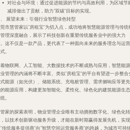
对社会与环境
：通过促进能源的节约与高效利用，为区域节
减排做出了贡献，助力“双碳”目标的实现。
四、 展望未来：引领行业智慧绿色转型
东莞市慧管家以“房租宝”为切入点，成功地将智慧能源管理与传统
业管理深度融合，展示了科技创新在重塑传统服务业中的强大力
量。这不仅是一款产品，更代表了一种面向未来的服务理念与运
模式。
随着物联网、人工智能、大数据技术的不断成熟与应用，智慧能
物业管理的内涵将不断丰富。类似“房租宝”的平台有望进一步整合
布式能源（如光伏）、储能系统、充电桩管理、需求侧响应等更
进的能源应用，构建更加智能化、柔性化、绿色化的建筑能源生
系统。
慧管家的探索表明，物业管理企业唯有主动拥抱数字化、绿色化
型，以技术创新驱动服务升级，才能在新时期赢得发展先机，实
“传统服务提供商”向“智慧空间运营服务商”的跨越，为城市可持