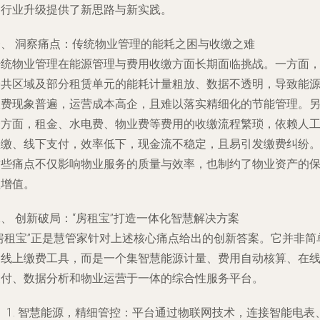
为行业升级提供了新思路与新实践。
一、 洞察痛点：传统物业管理的能耗之困与收缴之难
传统物业管理在能源管理与费用收缴方面长期面临挑战。一方面
公共区域及部分租赁单元的能耗计量粗放、数据不透明，导致能
浪费现象普遍，运营成本高企，且难以落实精细化的节能管理。
一方面，租金、水电费、物业费等费用的收缴流程繁琐，依赖人
催缴、线下支付，效率低下，现金流不稳定，且易引发缴费纠纷
这些痛点不仅影响物业服务的质量与效率，也制约了物业资产的
值增值。
、 创新破局：“房租宝”打造一体化智慧解决方案
“房租宝”正是慧管家针对上述核心痛点给出的创新答案。它并非简
的线上缴费工具，而是一个集智慧能源计量、费用自动核算、在
支付、数据分析和物业运营于一体的综合性服务平台。
智慧能源，精细管控
：平台通过物联网技术，连接智能电表