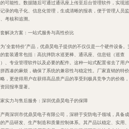
假的可能性。数据随后可通过通讯座上传至后台管理软件，实现
查记录的电子化、信息化管理，生成清晰的报表，便于管理人员
督、考核和追溯。
全套解决方案：一站式服务与高性价比
作为“全套特价”产品，优鼎昊电子提供的不仅仅是一个硬件设备。
整的套装通常包括：高抗摔防水巡更棒、通讯座、信息钮（巡查
点）、专业管理软件以及必要的配件。这种一站式配置省去了用
东拼西凑的麻烦，确保了系统的兼容性与稳定性。厂家直销的特
策略，更使得用户在获得高品质产品的享受到极具竞争力的价格
投资回报率显著。
厂家实力与售后服务：深圳优鼎昊电子的保障
生产商深圳市优鼎昊电子有限公司，深耕于安防电子领域，具备
熟的产品研发、生产制造和质量控制体系。其产品以稳定、实用