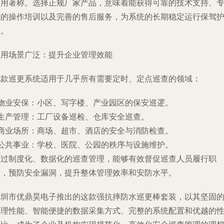
耐用著称。选择正规厂家产品，意味着能获得可靠的技术支持、
业的操作培训以及完善的售后服务，为系统的长期稳定运行保驾
航。
应用场景广泛：提升企业管理效能
此款巡更系统适用于几乎所有需要定时、定点巡查的领域：
物业安保
：小区、写字楼、产业园区的保安巡逻。
生产管理
：工厂设备巡检、仓库安全巡查。
商业场所
：商场、超市、酒店的安全与消防检查。
公共事业
：学校、医院、公园的秩序与设施维护。
通过制度化、数据化的巡查管理，能够有效督促巡查人员履行职
责，预防安全漏洞，提升整体管理效率和安防水平。
深圳市优鼎昊电子推出的这款强抗摔防水巡更棒套装，以其坚固
物理性能、智能便捷的数据采集方式、完整的系统配置和优越的